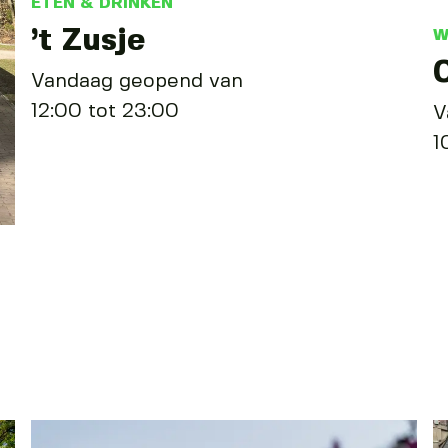
ETEN & DRINKEN
’t Zusje
W
Vandaag geopend van
12:00 tot 23:00
V
1