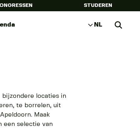
ONGRESSEN
STUDEREN
genda
NL
Zoeke
EN
DE
 bijzondere locaties in
en, te borrelen, uit
n Apeldoorn. Maak
n een selectie van