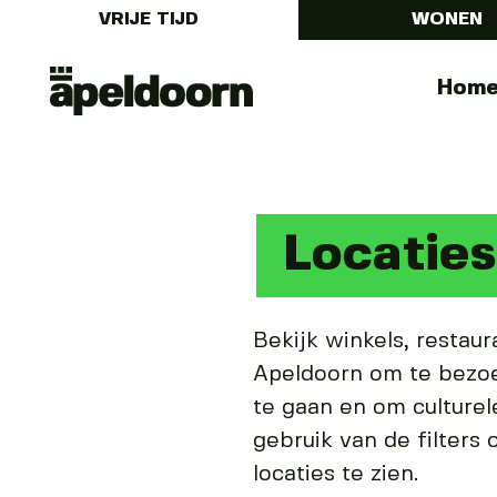
VRIJE TIJD
WONEN
Uit
Menu
Hom
In
Apeldoorn
Locaties
Bekijk winkels, restaur
Apeldoorn om te bezoek
te gaan en om culturel
gebruik van de filters
locaties te zien.