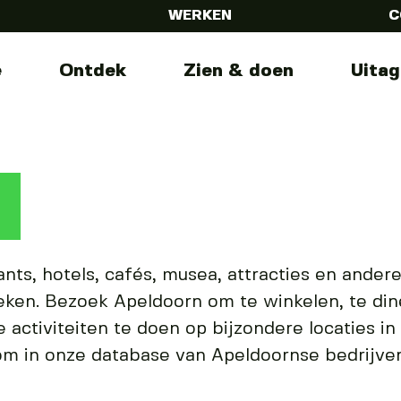
WERKEN
C
e
Ontdek
Zien & doen
Uita
ants, hotels, cafés, musea, attracties en andere
en. Bezoek Apeldoorn om te winkelen, te diner
e activiteiten te doen op bijzondere locaties i
 om in onze database van Apeldoornse bedrijve