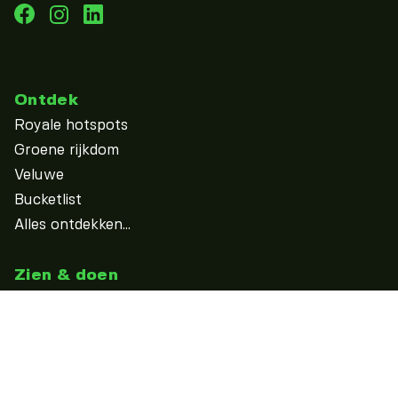
Ontdek
Royale hotspots
Groene rijkdom
Veluwe
Bucketlist
Alles ontdekken...
Zien & doen
Uitagenda
Overnachten
Eten & drinken
Winkelen