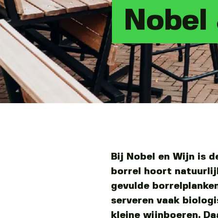
Nobel
Bij Nobel en Wijn is d
borrel hoort natuurli
gevulde borrelplanke
serveren vaak biologi
kleine wijnboeren. D