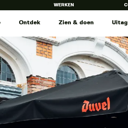
WERKEN
C
e
Ontdek
Zien & doen
Uita