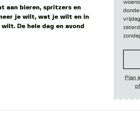
woens
t aan bieren, spritzers en
donde
eer je wilt, wat je wilt en in
vrijda
 wilt. De hele dag en avond
zater
zonda
Plan j
o