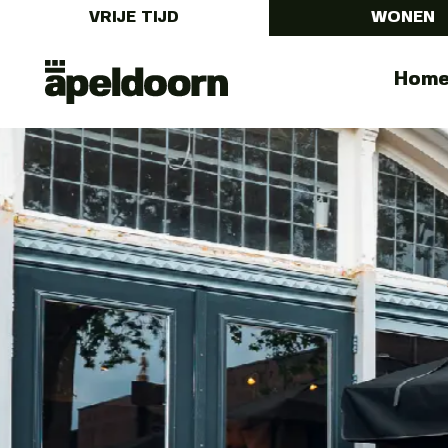
VRIJE TIJD
WONEN
Uit
Menu
Hom
In
Apeldoorn