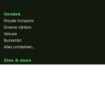
Ontdek
Royale hotspots
Groene rijkdom
Veluwe
Bucketlist
Alles ontdekken...
Zien & doen
Uitagenda
Overnachten
Eten & drinken
Winkelen
Studeren
Outdooractiviteiten