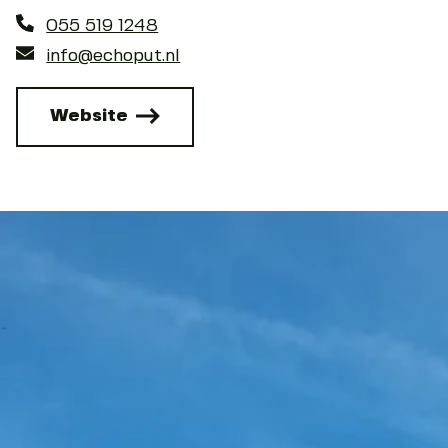
055 519 1248
info@echoput.nl
Website