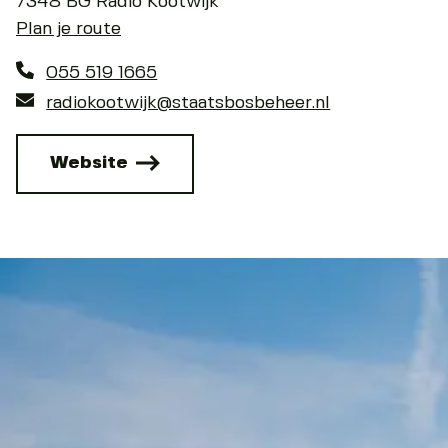
7348 BG Radio Kootwijk
Plan je route
055 519 1665
radiokootwijk@staatsbosbeheer.nl
Website