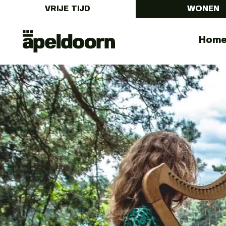
VRIJE TIJD
WONEN
Uit
Menu
Hom
In
Apeldoorn