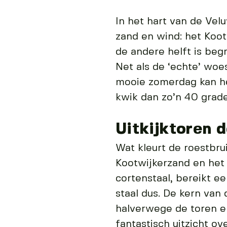
In het hart van de Vel
zand en wind: het Kootw
de andere helft is be
Net als de ‘echte’ woe
mooie zomerdag kan he
kwik dan zo’n 40 grade
Uitkijktoren 
Wat kleurt de roestbrui
Kootwijkerzand en het
cortenstaal, bereikt e
staal dus. De kern van
halverwege de toren e
fantastisch uitzicht o