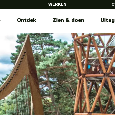
WERKEN
C
e
Ontdek
Zien & doen
Uita