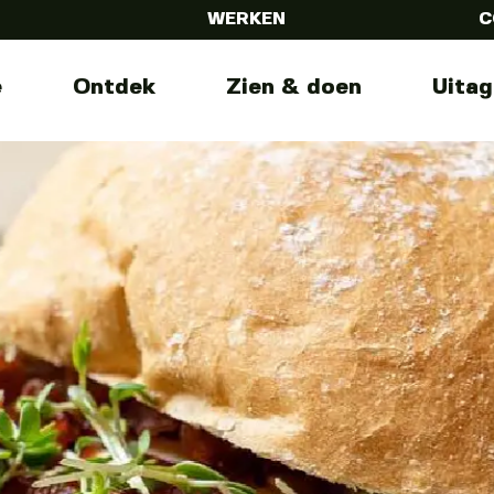
WERKEN
C
e
Ontdek
Zien & doen
Uita