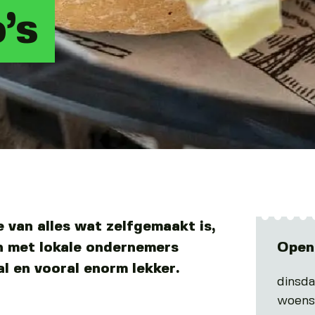
’s
e van alles wat zelfgemaakt is,
n met lokale ondernemers
Open
al en vooral enorm lekker.
dinsd
woens