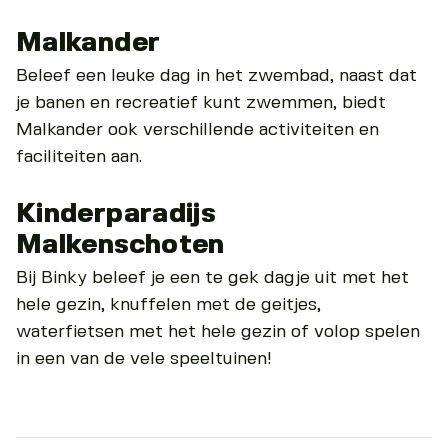
Malkander
Beleef een leuke dag in het zwembad, naast dat
je banen en recreatief kunt zwemmen, biedt
Malkander ook verschillende activiteiten en
faciliteiten aan.
Kinderparadijs
Malkenschoten
Bij Binky beleef je een te gek dagje uit met het
hele gezin, knuffelen met de geitjes,
waterfietsen met het hele gezin of volop spelen
in een van de vele speeltuinen!