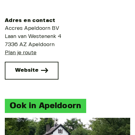
Adres en contact
Accres Apeldoorn BV
Laan van Westenenk 4
7336 AZ Apeldoorn
Plan je route
Website
Ook in Apeldoorn