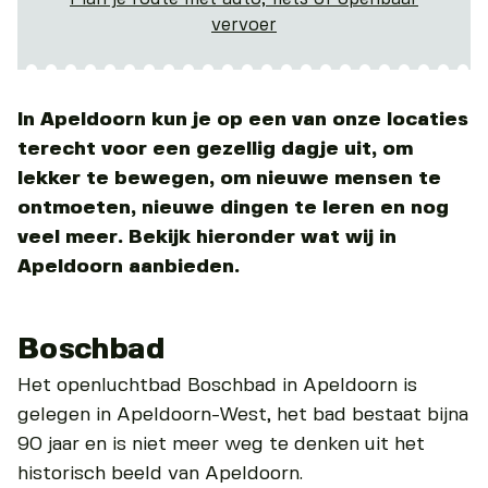
vervoer
In Apeldoorn kun je op een van onze locaties
terecht voor een gezellig dagje uit, om
lekker te bewegen, om nieuwe mensen te
ontmoeten, nieuwe dingen te leren en nog
veel meer. Bekijk hieronder wat wij in
Apeldoorn aanbieden.
Boschbad
Het openluchtbad Boschbad in Apeldoorn is
gelegen in Apeldoorn-West, het bad bestaat bijna
90 jaar en is niet meer weg te denken uit het
historisch beeld van Apeldoorn.