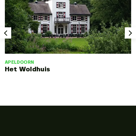
APELDOORN
Het Woldhuis