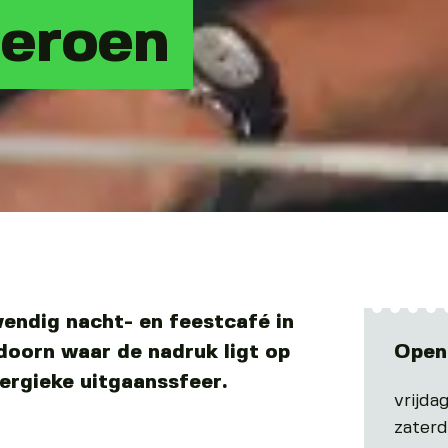
Jeroen
vendig nacht- en feestcafé in
doorn waar de nadruk ligt op
Open
rgieke uitgaanssfeer.
vrijda
zater