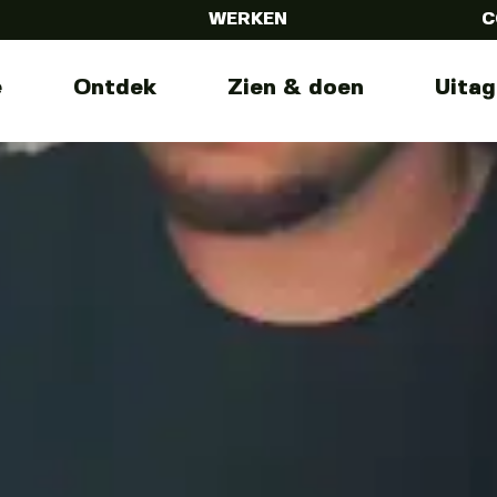
WERKEN
C
e
Ontdek
Zien & doen
Uita