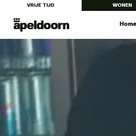
VRIJE TIJD
WONEN
Uit
Menu
Hom
In
Apeldoorn