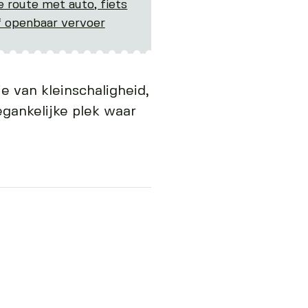
e route met auto, fiets
f openbaar vervoer
e van kleinschaligheid,
egankelijke plek waar