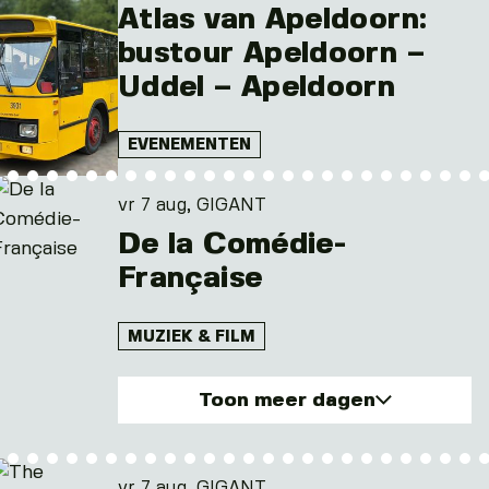
Atlas van Apeldoorn:
bustour Apeldoorn –
Uddel – Apeldoorn
EVENEMENTEN
vr 7 aug, GIGANT
De la Comédie-
Française
MUZIEK & FILM
Toon meer dagen
vr. 7 aug 2026
wo. 12 aug 2026
vr 7 aug, GIGANT