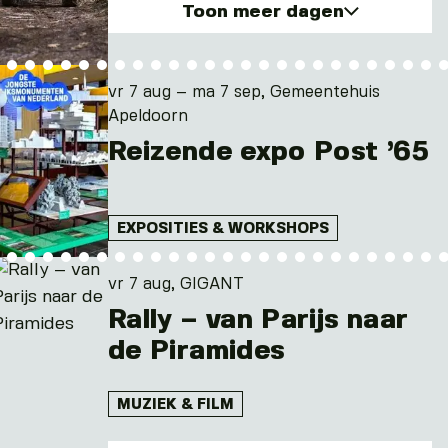
Toon meer dagen
vr. 7 aug 2026
za. 8 aug 2026
vr 7 aug – ma 7 sep, Gemeentehuis
ma. 10 aug 2026
Apeldoorn
vr. 14 aug 2026
Reizende expo Post ’65
za. 15 aug 2026
en 12 andere dagen
EXPOSITIES & WORKSHOPS
vr 7 aug, GIGANT
Rally – van Parijs naar
de Piramides
MUZIEK & FILM