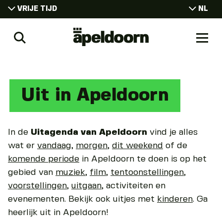
VRIJE TIJD
NL
EN
VRIJE TIJD
Uit
DE
Zoeken
Naar
WONEN
In
men
Apeldoorn
WERKEN
CONGRESSEN
Uit in Apeldoorn
STUDEREN
In de
Uitagenda van Apeldoorn
vind je alles
wat er
vandaag
,
morgen
,
dit weekend
of de
komende periode
in Apeldoorn te doen is op het
gebied van
muziek
,
film
,
tentoonstellingen
,
voorstellingen
,
uitgaan
, activiteiten en
evenementen. Bekijk ook uitjes met
kinderen
. Ga
heerlijk uit in Apeldoorn!