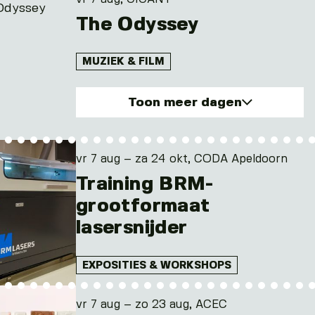
do. 13 aug 2026
The Odyssey
MUZIEK & FILM
Toon meer dagen
vr. 7 aug 2026
za. 8 aug 2026
vr 7 aug – za 24 okt, CODA Apeldoorn
zo. 9 aug 2026
Training BRM-
ma. 10 aug 2026
grootformaat
di. 11 aug 2026
lasersnijder
en 3 andere dagen
EXPOSITIES & WORKSHOPS
vr 7 aug – zo 23 aug, ACEC