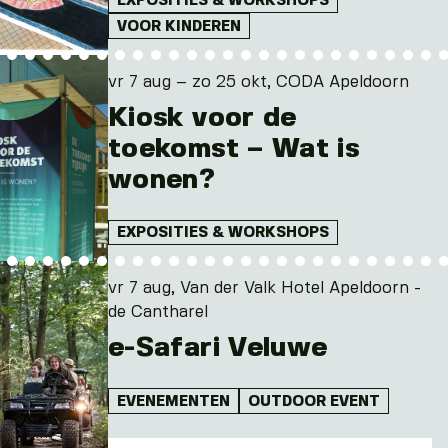
EXPOSITIES & WORKSHOPS
VOOR KINDEREN
vr 7 aug – zo 25 okt, CODA Apeldoorn
Kiosk voor de
toekomst – Wat is
wonen?
EXPOSITIES & WORKSHOPS
vr 7 aug, Van der Valk Hotel Apeldoorn -
de Cantharel
e-Safari Veluwe
EVENEMENTEN
OUTDOOR EVENT