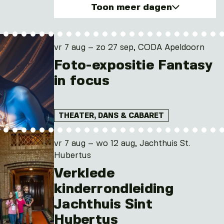
Toon meer dagen
vr. 7 aug 2026
di. 18 aug 2026
vr 7 aug – zo 27 sep, CODA Apeldoorn
vr. 21 aug 2026
Foto-expositie Fantasy
in focus
THEATER, DANS & CABARET
vr 7 aug – wo 12 aug, Jachthuis St.
Hubertus
Verklede
kinderrondleiding
Jachthuis Sint
Hubertus