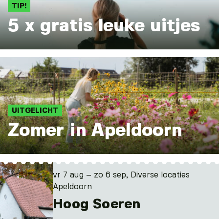
TIP!
5 x gratis leuke uitjes
UITGELICHT
Zomer in Apeldoorn
vr 7 aug – zo 6 sep, Diverse locaties
Apeldoorn
Hoog Soeren