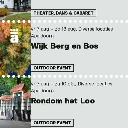
THEATER, DANS & CABARET
vr 7 aug – zo 16 aug, Diverse locaties
Apeldoorn
Wijk Berg en Bos
OUTDOOR EVENT
vr 7 aug – za 10 okt, Diverse locaties
Apeldoorn
Rondom het Loo
OUTDOOR EVENT