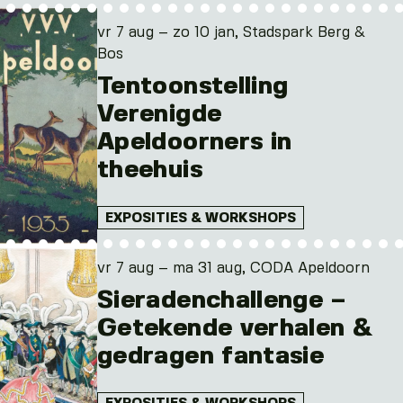
vr 7 aug – zo 10 jan, Stadspark Berg &
Bos
Tentoonstelling
Verenigde
Apeldoorners in
theehuis
EXPOSITIES & WORKSHOPS
vr 7 aug – ma 31 aug, CODA Apeldoorn
Sieradenchallenge –
Getekende verhalen &
gedragen fantasie