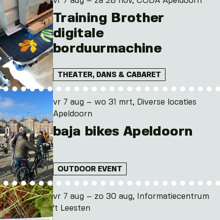
vr 7 aug – za 28 nov, CODA Apeldoorn
Training Brother
digitale
borduurmachine
THEATER, DANS & CABARET
vr 7 aug – wo 31 mrt, Diverse locaties
Apeldoorn
baja bikes Apeldoorn
OUTDOOR EVENT
vr 7 aug – zo 30 aug, Informatiecentrum
't Leesten