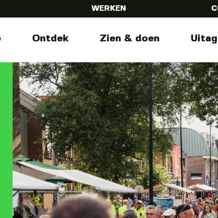
WERKEN
C
e
Ontdek
Zien & doen
Uita