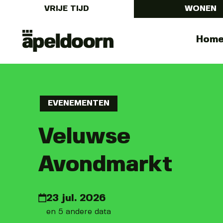
VRIJE TIJD
WONEN
Uit
Menu
Hom
In
Apeldoorn
EVENEMENTEN
Veluwse
Avondmarkt
23 jul. 2026
en 5 andere data