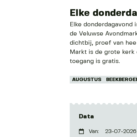
Elke donderd
Elke donderdagavond i
de Veluwse Avondmark
dichtbij, proef van he
Markt is de grote kerk 
toegang is gratis.
Tags:
AUGUSTUS
BEEKBERGE
Data
Van:
23-07-2026