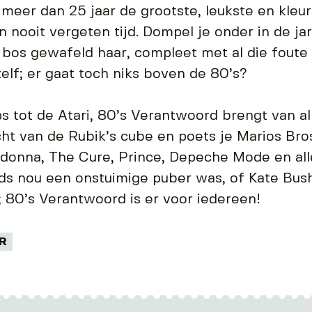
 meer dan 25 jaar de grootste, leukste en kleu
en nooit vergeten tijd. Dompel je onder in de ja
 bos gewafeld haar, compleet met al die foute
lf; er gaat toch niks boven de 80’s?
ps tot de Atari, 80’s Verantwoord brengt van a
cht van de Rubik’s cube en poets je Marios Bros
adonna, The Cure, Prince, Depeche Mode en alle
jds nou een onstuimige puber was, of Kate Bus
 80’s Verantwoord is er voor iedereen!
R