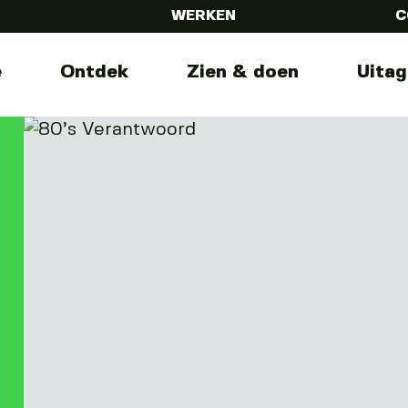
WERKEN
C
e
Ontdek
Zien & doen
Uita