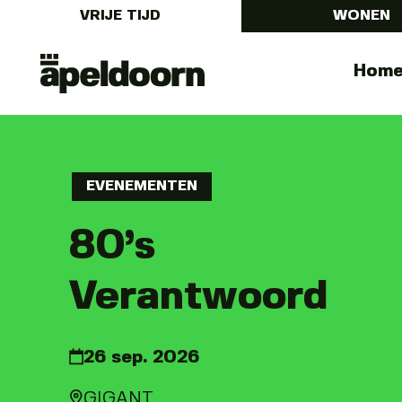
VRIJE TIJD
WONEN
Uit
Menu
Hom
In
Apeldoorn
EVENEMENTEN
80’s
Verantwoord
26 sep. 2026
GIGANT