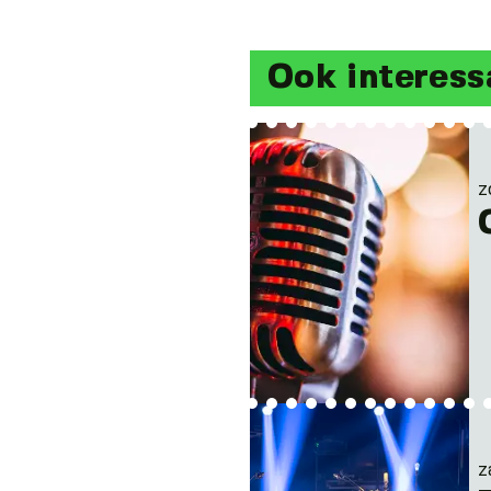
Ook interess
z
z