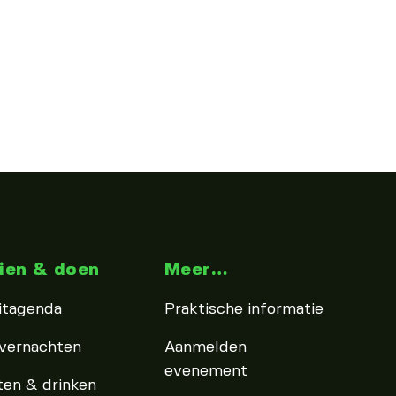
ien & doen
Meer…
itagenda
Praktische informatie
vernachten
Aanmelden
evenement
ten & drinken