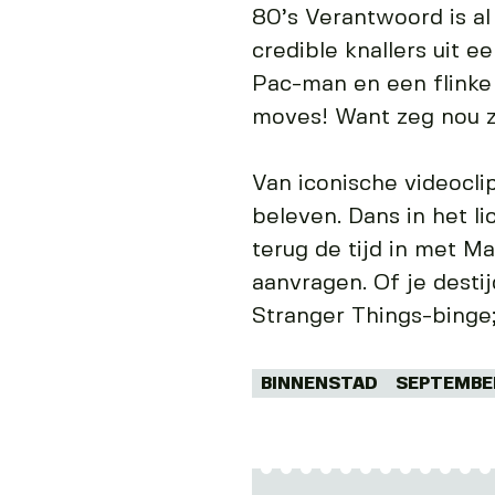
80’s Verantwoord is al
credible knallers uit e
Pac-man en een flinke
moves! Want zeg nou ze
Van iconische videocli
beleven. Dans in het li
terug de tijd in met M
aanvragen. Of je desti
Stranger Things-binge;
Tags:
BINNENSTAD
SEPTEMBE