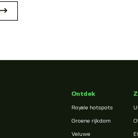
Ontdek
Z
Royale hotspots
U
Groene rijkdom
O
Veluwe
E