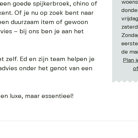
woens
een goede spijkerbroek, chino of
donde
kent. Of je nu op zoek bent naar
vrijda
 een duurzaam item of gewoon
zater
vies – bij ons ben je aan het
Zondag
eerste
de ma
t zelf. Ed en zijn team helpen je
Plan j
advies onder het genot van een
o
en luxe, maar essentieel!