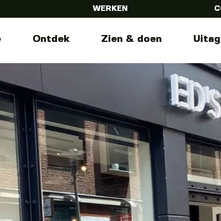
WERKEN
C
e
Ontdek
Zien & doen
Uita