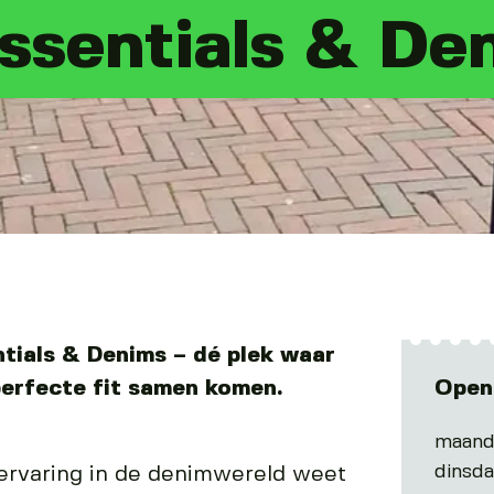
ssentials & De
tials & Denims – dé plek waar
 perfecte fit samen komen.
Open
maand
dinsd
ervaring in de denimwereld weet