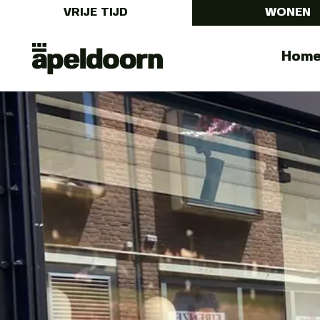
VRIJE TIJD
WONEN
Uit
Menu
Hom
In
Apeldoorn