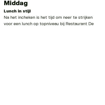
Middag
Lunch in stijl
Na het incheken is het tijd om neer te strijken
voor een lunch op topniveau bij Restaurant De
Echoput. Dit restaurant serveert verfijnde
gerechten met lokale ingrediënten, geïnspireerd
op de natuur rondom Apeldoorn.
Verwen jezelf met een unieke ervaring
In de middag kies je voor iets bijzonders: wat
dacht je van een
luchtballonvaart
over de
Veluwe? Bij zonsondergang stijg je op vanaf het
terrein van Van der Valk de Cantharel. Zwevend
boven het landschap zie je Apeldoorn en de
Veluwe van een heel andere kant.