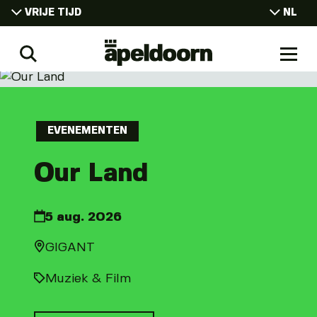
VRIJE TIJD
NL
EN
VRIJE TIJD
Uit
DE
Zoeken
Naar
WONEN
In
men
Apeldoorn
WERKEN
CONGRESSEN
EVENEMENTEN
STUDEREN
Our Land
5 aug. 2026
GIGANT
Muziek & Film