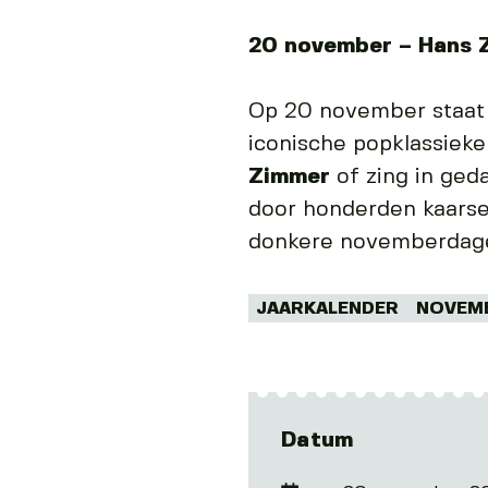
20 november – Hans 
Op 20 november staat 
iconische popklassieke
Zimmer
of zing in ged
door honderden kaarsen
donkere novemberdag
Tags:
JAARKALENDER
NOVEM
Datum