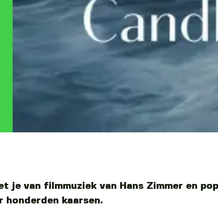
et je van filmmuziek van Hans Zimmer en po
r honderden kaarsen.