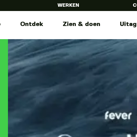
WERKEN
C
e
Ontdek
Zien & doen
Uita