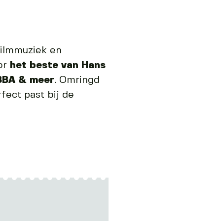
filmmuziek en
oor
het beste van Hans
BBA & meer
. Omringd
fect past bij de