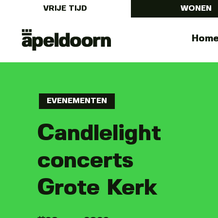
VRIJE TIJD
WONEN
Uit
Menu
Hom
In
Apeldoorn
EVENEMENTEN
Candlelight
concerts
Grote Kerk