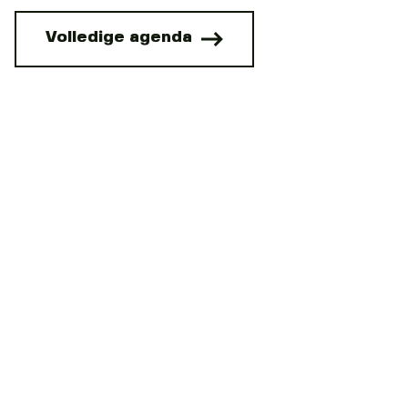
Volledige agenda
Entdecken Sie Apeldoorn, die grüne und weitläufige
Hauptstadt der Veluwe.