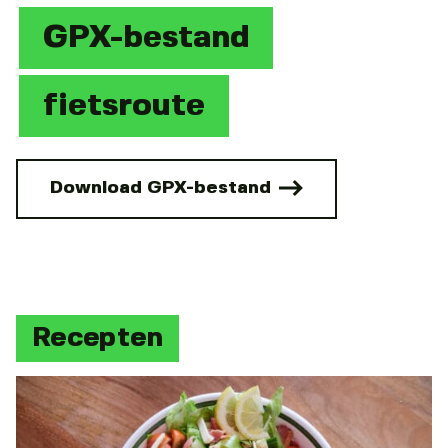
GPX-bestand
fietsroute
Download GPX-bestand
Recepten