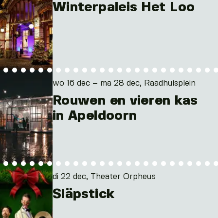
Winterpaleis Het Loo
wo 16 dec – ma 28 dec, Raadhuisplein
Rouwen en vieren kas
in Apeldoorn
di 22 dec, Theater Orpheus
Släpstick