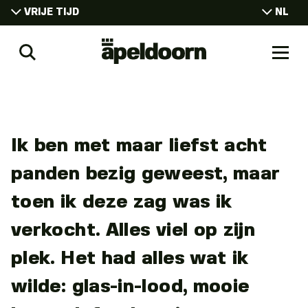
VRIJE TIJD
NL
EN
VRIJE TIJD
Uit
DE
Zoeken
Naar
WONEN
In
Jurry
men
Apeldoorn
WERKEN
Brink
CONGRESSEN
STUDEREN
Ik ben met maar liefst acht
panden bezig geweest, maar
toen ik deze zag was ik
verkocht. Alles viel op zijn
plek. Het had alles wat ik
wilde: glas-in-lood, mooie