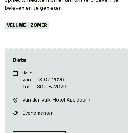
opnieuw nieuwe momenten om te proeven, te
beleven en te genieten
Tags:
VELUWE
ZOMER
Data
daily
Van:
13-07-2026
Tot:
30-08-2026
Van der Valk Hotel Apeldoorn
Evenementen