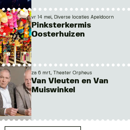
vr 14 mei, Diverse locaties Apeldoorn
Pinksterkermis
Oosterhuizen
za 6 mrt, Theater Orpheus
Van Vleuten en Van
Muiswinkel