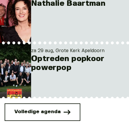
Nathalie Baartman
za 29 aug, Grote Kerk Apeldoorn
Optreden popkoor
powerpop
Volledige agenda