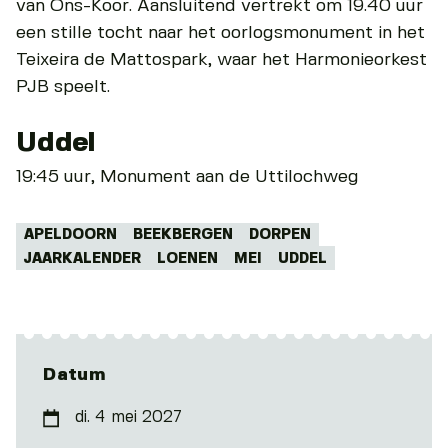
van Ons-Koor. Aansluitend vertrekt om 19.40 uur
een stille tocht naar het oorlogsmonument in het
Teixeira de Mattospark, waar het Harmonieorkest
PJB speelt.
Uddel
19:45 uur, Monument aan de Uttilochweg
Tags:
APELDOORN
BEEKBERGEN
DORPEN
JAARKALENDER
LOENEN
MEI
UDDEL
Datum
di. 4 mei 2027