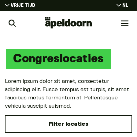
VRIJE TIJD
NL
EN
VRIJE TIJD
Uit
DE
Zoeken
Naar
WONEN
In
men
Apeldoorn
WERKEN
CONGRESSEN
Congreslocaties
STUDEREN
Lorem ipsum dolor sit amet, consectetur
adipiscing elit. Fusce tempus est turpis, sit amet
faucibus metus fermentum at. Pellentesque
vehicula suscipit euismod.
Filter locaties