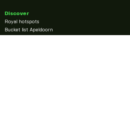
Discover
Royal hotspots
Bucket list Apeldoorn
discover
See & Do
Calendar
Overnight
Food & Drinks
Shopping
Outdoor
More...
Practical information
Contact