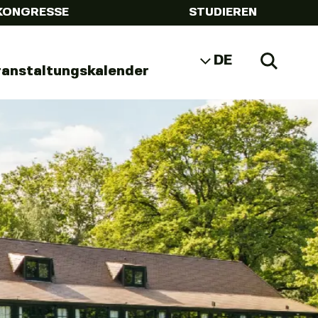
KONGRESSE
STUDIEREN
DE
Zoeke
ranstaltungskalender
NL
EN