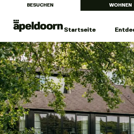
BESUCHEN
WOHNEN
Menu
Uit
Startseite
Entde
In
Apeldoorn