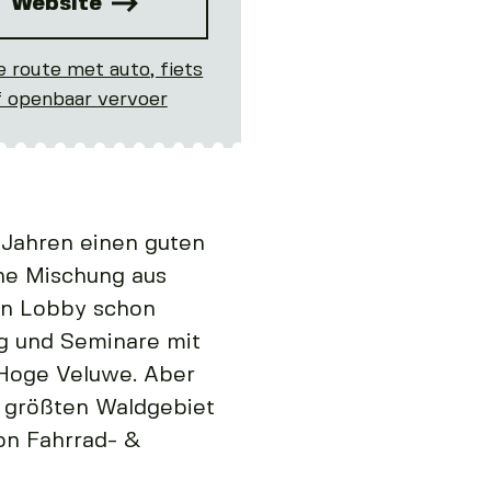
Website
e route met auto, fiets
f openbaar vervoer
5 Jahren einen guten
ine Mischung aus
en Lobby schon
ng und Seminare mit
 Hoge Veluwe. Aber
m größten Waldgebiet
on Fahrrad- &