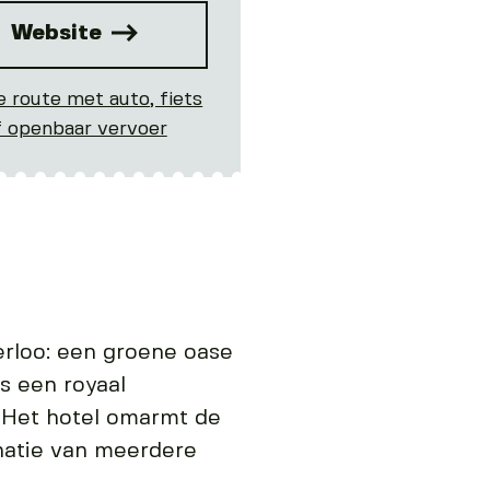
Website
e route met auto, fiets
f openbaar vervoer
erloo: een groene oase
ls een royaal
. Het hotel omarmt de
natie van meerdere