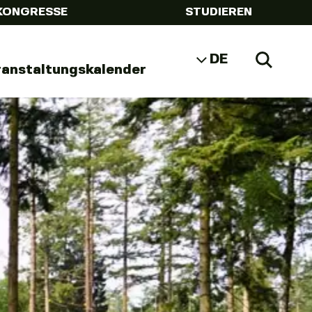
KONGRESSE
STUDIEREN
DE
Zoeke
ranstaltungskalender
NL
EN