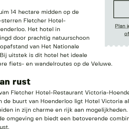
uim 14 hectare midden op de
sterren Fletcher Hotel-
Plan j
enderloo. Het hotel in
o
ngd door prachtig natuurschoon
oopafstand van Het Nationale
j uitstek is dit hotel het ideale
ere fiets- en wandelroutes op de Veluwe.
an rust
van Fletcher Hotel-Restaurant Victoria-Hoend
n de buurt van Hoenderloo ligt Hotel Victoria a
iden in zijn charme en rijk aan mogelijkheden
n de omgeving en biedt een betoverende combi
ust.