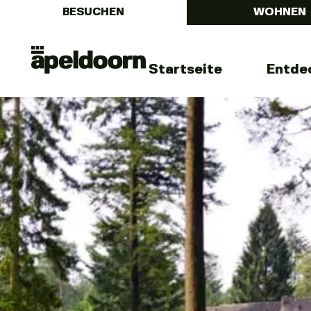
BESUCHEN
WOHNEN
Menu
Uit
Startseite
Entde
In
Apeldoorn