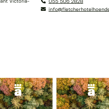
ant Victoria-
055 506 2828
info@fletcherhotelhoende