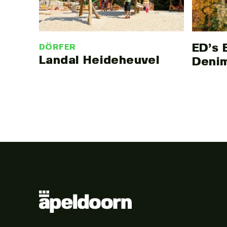
ED’s 
DÖRFER
Landal Heideheuvel
Deni