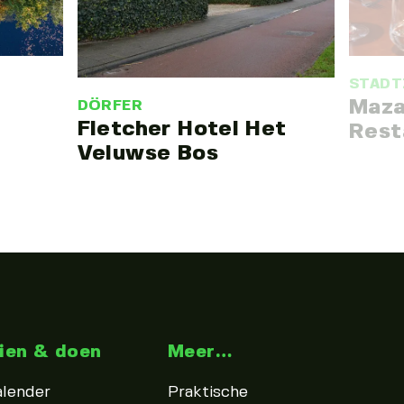
STADT
Maza
DÖRFER
Fletcher Hotel Het
Rest
Veluwse Bos
ien & doen
Meer…
alender
Praktische