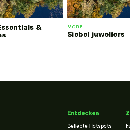
Essentials &
MODE
Siebel juweliers
ms
Entdecken
Z
Beliebte Hotspots
k