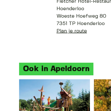
Fletcher Hotel-Restaur
Hoenderloo
Woeste Hoefweg 80
7351 TP Hoenderloo
Plan je route
Ook in Apeldoorn