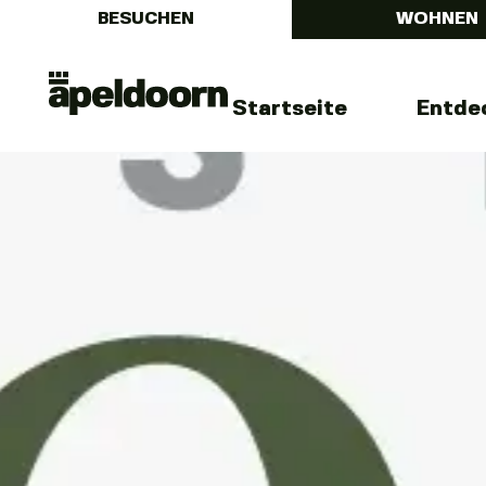
BESUCHEN
WOHNEN
Menu
Uit
Startseite
Entde
In
Apeldoorn