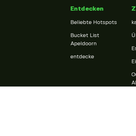
Entdecken
Z
Beliebte Hotspots
k
Bucket List
Ü
Apeldoorn
E
entdecke
E
O
A