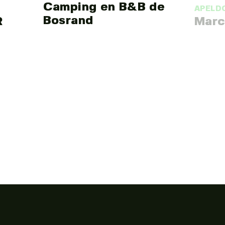
Camping en B&B de
APELD
Bosrand
R
Marc