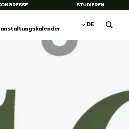
KONGRESSE
STUDIEREN
DE
Zoeke
ranstaltungskalender
NL
EN