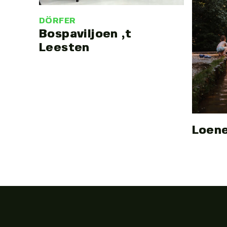
DÖRFER
Bospaviljoen ‚t
Leesten
Loene