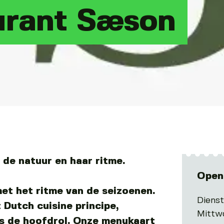
urant Sæson
de natuur en haar ritme.
Open
et het ritme van de seizoenen.
Diens
 Dutch cuisine principe,
Mittw
ns de hoofdrol. Onze menukaart