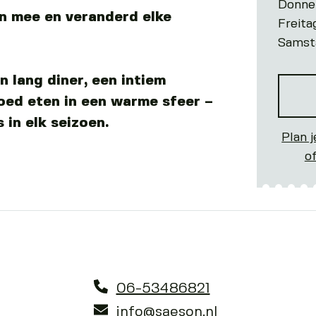
Donne
n mee en veranderd elke
Freita
Samst
n lang diner, een intiem
ed eten in een warme sfeer –
 in elk seizoen.
Plan j
o
06-53486821
info@saeson.nl