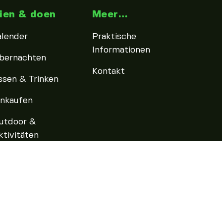
ien & doen
Meer…
alender
Praktische
Informationen
bernachten
Kontakt
ssen & Trinken
inkaufen
utdoor &
ktivitäten