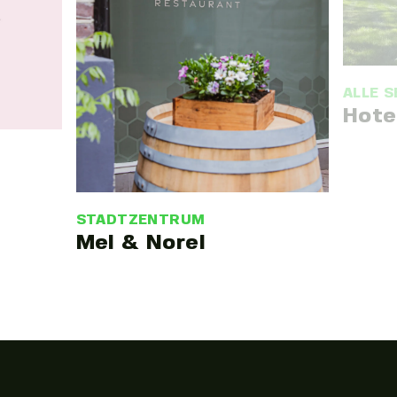
ALLE 
Hote
STADTZENTRUM
Mel & Norel