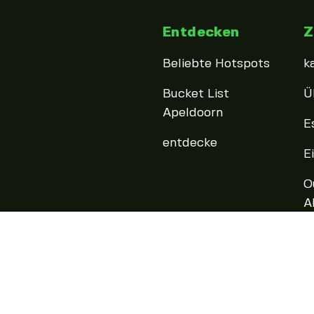
Entdecken
Z
Beliebte Hotspots
k
Bucket List
Ü
Apeldoorn
E
entdecke
E
O
A