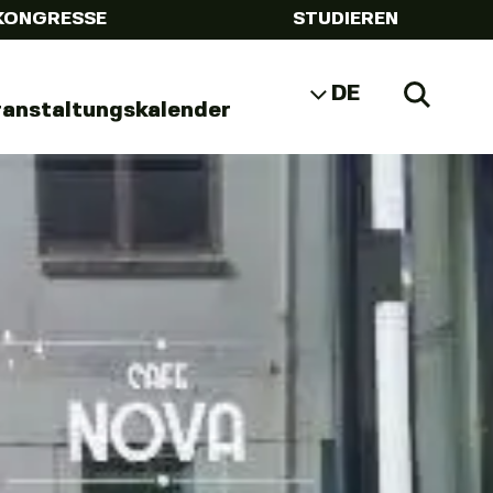
KONGRESSE
STUDIEREN
DE
Zoeke
ranstaltungskalender
NL
EN