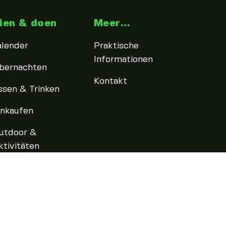
ien & doen
Meer…
alender
Praktische
Informationen
bernachten
Kontakt
ssen & Trinken
inkaufen
utdoor &
ktivitäten