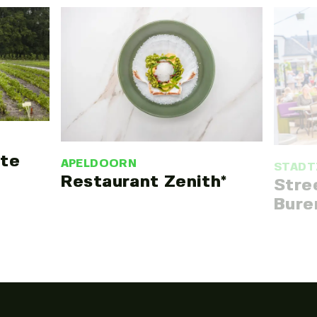
ote
APELDOORN
STADT
Restaurant Zenith*
Stre
Bure