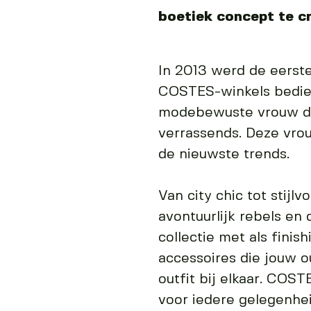
boetiek concept te c
In 2013 werd de eers
COSTES-winkels bedien
modebewuste vrouw die
verrassends. Deze vrou
de nieuwste trends.
Van city chic tot stijlvo
avontuurlijk rebels en
collectie met als finis
accessoires die jouw o
outfit bij elkaar. COS
voor iedere gelegenhei