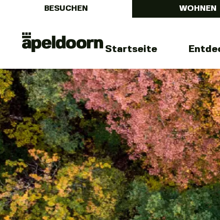
BESUCHEN
WOHNEN
Menu
Uit
Startseite
Entde
In
Apeldoorn