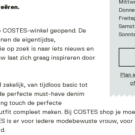
Mittw
reëren.
Donne
Freita
Samst
te COSTES-winkel geopend. De
Sonnt
en de eigentijdse,
 op zoek is naar iets nieuws en
w laat zich graag inspireren door
Plan j
o
l zakelijk, van tijdloos basic tot
 de perfecte must-have denim
hing touch de perfecte
utfit compleet maken. Bij COSTES shop je moei
TES is er voor iedere modebewuste vrouw, voo
d.