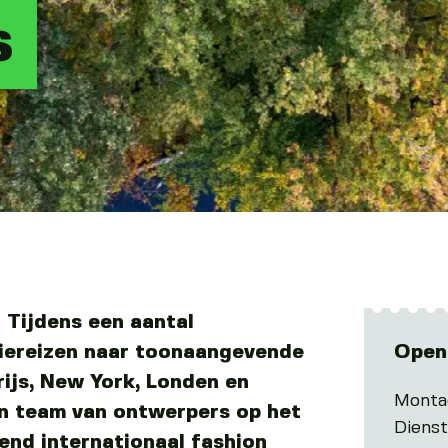
s
! Tijdens een aantal
tiereizen naar toonaangevende
Open
ijs, New York, Londen en
Monta
​​team van ontwerpers op het
Diens
wend internationaal fashion