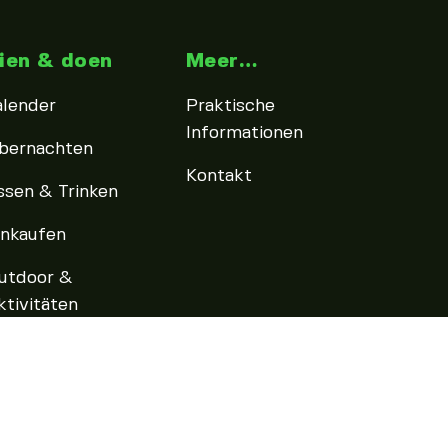
ien & doen
Meer…
alender
Praktische
Informationen
bernachten
Kontakt
ssen & Trinken
inkaufen
utdoor &
ktivitäten