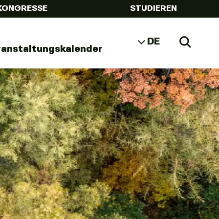
KONGRESSE
STUDIEREN
DE
Zoeke
ranstaltungskalender
NL
EN