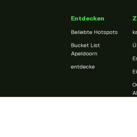
Entdecken
Z
Beliebte Hotspots
k
Bucket List
Ü
Apeldoorn
E
entdecke
E
O
A