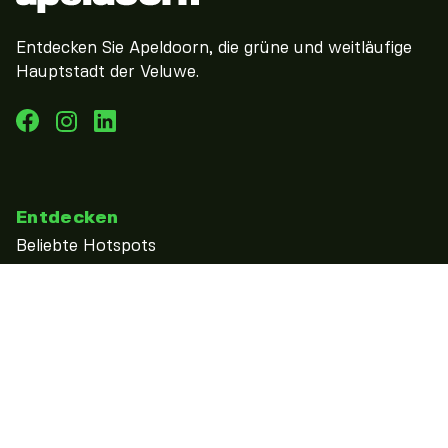
Entdecken Sie Apeldoorn, die grüne und weitläufige
Hauptstadt der Veluwe.
Entdecken
Beliebte Hotspots
Bucket List Apeldoorn
entdecke
Zien & doen
kalender
Übernachten
Essen & Trinken