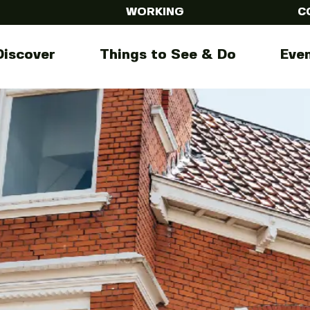
WORKING
C
Discover
Things to See & Do
Eve