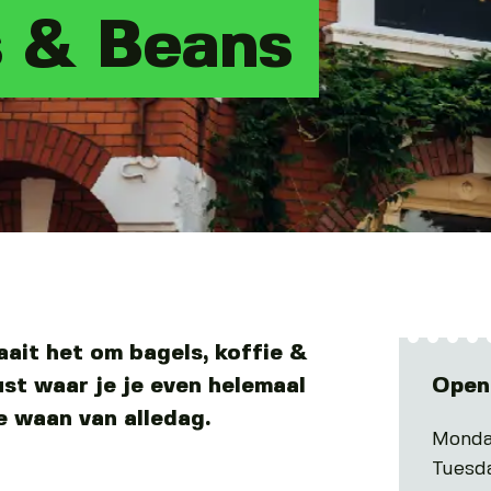
s & Beans
aait het om bagels, koffie &
ust waar je je even helemaal
Open
e waan van alledag.
Monda
Tuesd