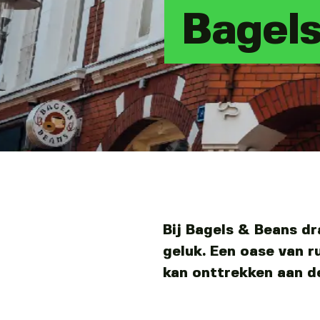
Bagel
Bij Bagels & Beans dr
geluk. Een oase van r
kan onttrekken aan d