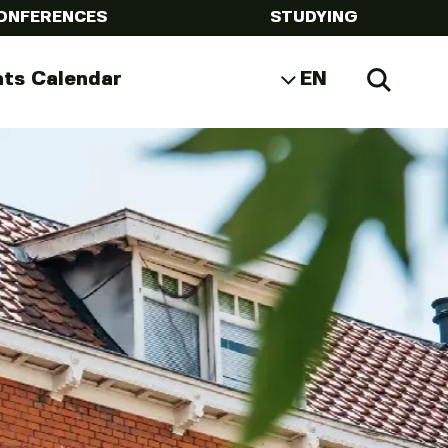
ONFERENCES
STUDYING
nts Calendar
EN
Search
NL
DE