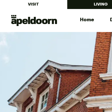
VISIT
LIVING
Uit
Menu
Home
In
Apeldoorn