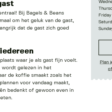
Wedne
gast
Thurs
entraal! Bij Bagels & Beans
Friday
lemaal om het geluk van de gast,
Satur
angrijk dat de gast zich goed
Sunda
 iedereen
laats waar je als gast fijn voelt.
Plan j
 wordt gelezen in het
o
ar de koffie smaakt zoals het
 plannen voor vandaag maakt,
eën bedenkt of gewoon even in
ieten.