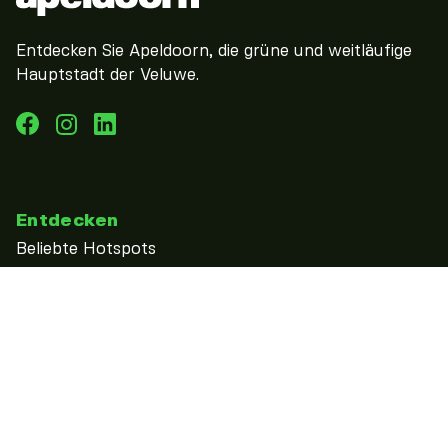
Entdecken Sie Apeldoorn, die grüne und weitläufige
Hauptstadt der Veluwe.
Entdecken
Beliebte Hotspots
Bucket List Apeldoorn
entdecke
Zien & doen
kalender
Übernachten
Essen & Trinken