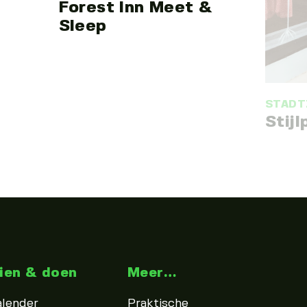
Forest Inn Meet &
Sleep
STADT
Stijl
ien & doen
Meer…
alender
Praktische