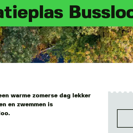
tieplas Busslo
 een warme zomerse dag lekker
ken en zwemmen is
loo.