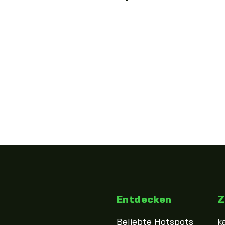
Entdecken
Z
Beliebte Hotspots
k