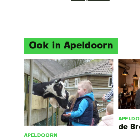
Ook in Apeldoorn
APELD
de Br
APELDOORN