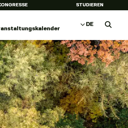
KONGRESSE
STUDIEREN
DE
Zoeke
ranstaltungskalender
NL
EN