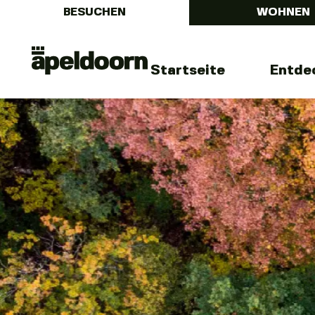
BESUCHEN
WOHNEN
Menu
Uit
Startseite
Entde
In
Apeldoorn