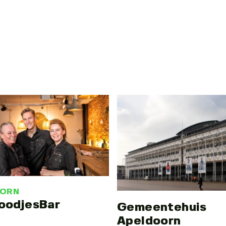
OORN
oodjesBar
Gemeentehuis
Apeldoorn