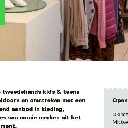
e tweedehands kids & teens
eldoorn en omstreken met een
Open
lend aanbod in kleding,
Diens
es van mooie merken uit het
Mittw
gment.