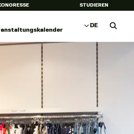
KONGRESSE
STUDIEREN
DE
Zoeke
ranstaltungskalender
NL
EN