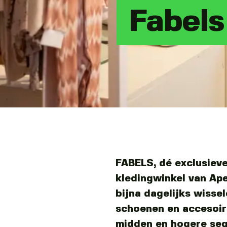
Fabels
FABELS, dé exclusiev
kledingwinkel van Ap
bijna dagelijks wisse
schoenen en accesoir
midden en hogere se