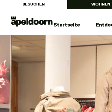
BESUCHEN
WOHNEN
Menu
Uit
Startseite
Entde
In
Apeldoorn