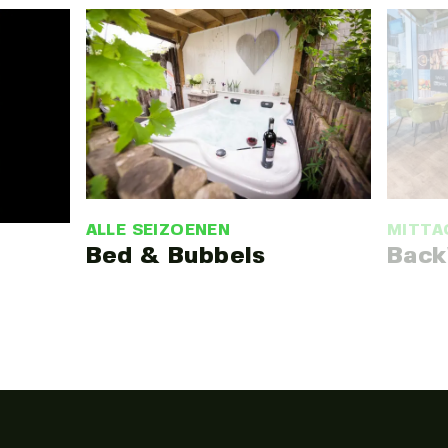
ALLE SEIZOENEN
MITTA
Bed & Bubbels
Bac