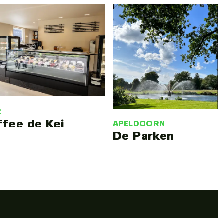
R
ffee de Kei
APELDOORN
De Parken