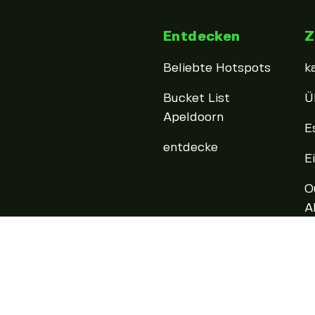
Entdecken
Z
Beliebte Hotspots
k
Bucket List
Ü
Apeldoorn
E
entdecke
E
O
A