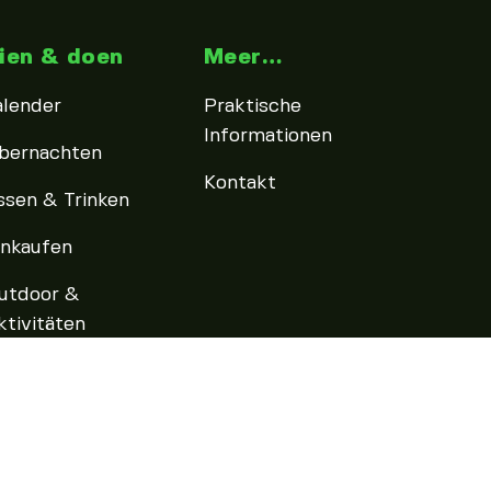
ien & doen
Meer…
alender
Praktische
Informationen
bernachten
Kontakt
ssen & Trinken
inkaufen
utdoor &
ktivitäten