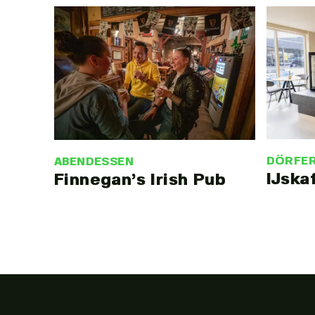
DÖRFE
ABENDESSEN
IJska
Finnegan’s Irish Pub