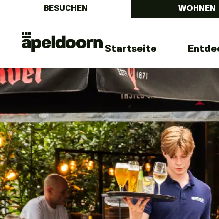
BESUCHEN
WOHNEN
Menu
Uit
Startseite
Entde
In
Apeldoorn