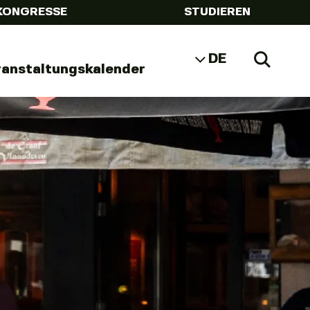
KONGRESSE
STUDIEREN
DE
Zoeke
ranstaltungskalender
NL
EN