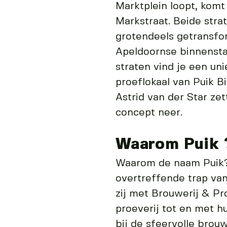
Marktplein loopt, komt
Markstraat. Beide strat
grotendeels getransfo
Apeldoornse binnensta
straten vind je een un
proeflokaal van Puik B
Astrid van der Star ze
concept neer.
Waarom Puik 
Waarom de naam Puik? Z
overtreffende trap van
zij met Brouwerij & Pr
proeverij tot en met hu
bij de sfeervolle brou