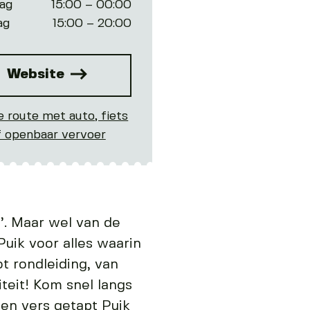
ag
15:00 – 00:00
ag
15:00 – 20:00
Website
e route met auto, fiets
f openbaar vervoer
’. Maar wel van de
uik voor alles waarin
t rondleiding, van
iteit! Kom snel langs
een vers getapt Puik