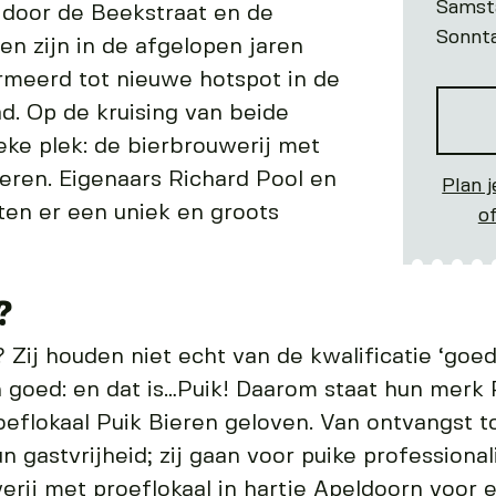
Samst
 door de Beekstraat en de
Sonnt
en zijn in de afgelopen jaren
rmeerd tot nieuwe hotspot in de
d. Op de kruising van beide
ieke plek: de bierbrouwerij met
ieren. Eigenaars Richard Pool en
Plan j
tten er een uniek en groots
o
?
ij houden niet echt van de kwalificatie ‘goed
 goed: en dat is…Puik! Daarom staat hun merk P
oeflokaal Puik Bieren geloven. Van ontvangst to
n gastvrijheid; zij gaan voor puike professional
werij met proeflokaal in hartje Apeldoorn voor 