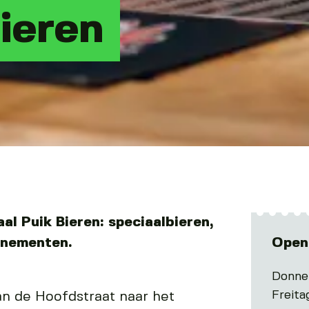
ieren
al Puik Bieren: speciaalbieren,
enementen.
Open
Donne
Freita
an de Hoofdstraat naar het