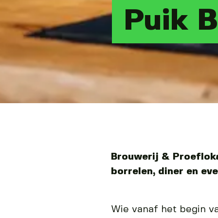
Puik B
Brouwerij & Proefloka
borrelen, diner en ev
Wie vanaf het begin v