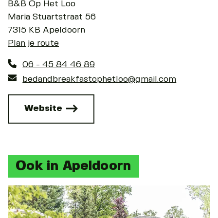
B&B Op Het Loo
Maria Stuartstraat 56
7315 KB Apeldoorn
Plan je route
06 - 45 84 46 89
bedandbreakfastophetloo@gmail.com
Website
Ook in Apeldoorn