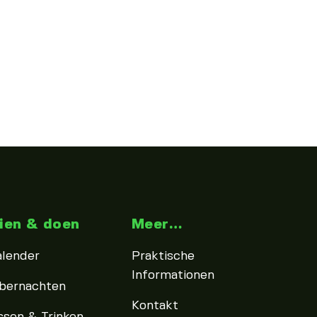
ien & doen
Meer…
alender
Praktische
Informationen
bernachten
Kontakt
ssen & Trinken