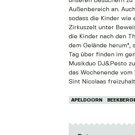
unseren Besuchern zu 
Außenbereich an. Auch
sodass die Kinder wie 
Zirkuszelt unter Beweis
die Kinder nach den T
dem Gelände herum“, s
Tag über finden im gem
Musikduo DJ&Pesto zu h
das Wochenende vom 25
Sint Nicolaas freizuhal
Tags:
APELDOORN
BEEKBERG