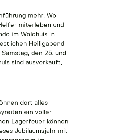
Einführung mehr. Wo
Helfer miterleben und
nde im Woldhuis in
festlichen Heiligabend
 Samstag, den 25. und
is sind ausverkauft,
können dort alles
reiten ein voller
rmen Lagerfeuer können
eses Jubiläumsjahr mit