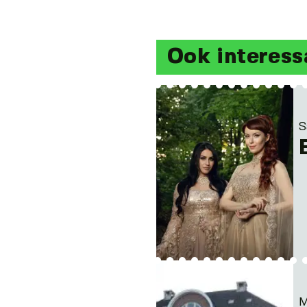
Ook interess
S
M