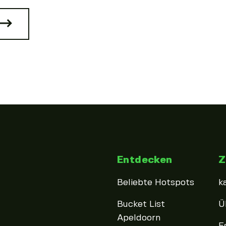
Entdecken
Z
Beliebte Hotspots
k
Bucket List
Ü
Apeldoorn
E