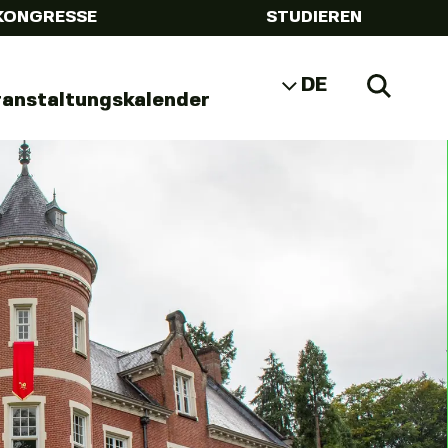
KONGRESSE
STUDIEREN
DE
Zoeke
ranstaltungskalender
NL
EN