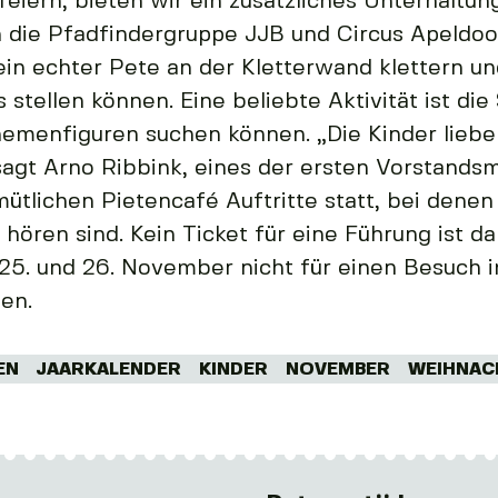
feiern, bieten wir ein zusätzliches Unterhalt
 die Pfadfindergruppe JJB und Circus Apeldoor
ein echter Pete an der Kletterwand klettern u
 stellen können. Eine beliebte Aktivität ist die
hemenfiguren suchen können. „Die Kinder liebe
agt Arno Ribbink, eines der ersten Vorstandsm
ütlichen Pietencafé Auftritte statt, bei denen
ören sind. Kein Ticket für eine Führung ist da
. und 26. November nicht für einen Besuch i
ten.
EN
JAARKALENDER
KINDER
NOVEMBER
WEIHNA