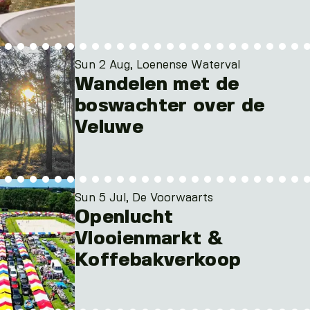
Sun 2 Aug, Loenense Waterval
Wandelen met de
boswachter over de
Veluwe
Sun 5 Jul, De Voorwaarts
Openlucht
Vlooienmarkt &
Koffebakverkoop