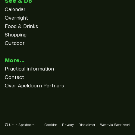
See & Do
Calendar
Overnight
Food & Drinks
Shopping
Outdoor
More...
Practical information
Contact
Over Apeldoorn Partners
© Uit In Apeldoorn
Cookies
Privacy
Disclaimer
Weer via Weerlive.nl