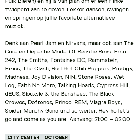
Puik Bieren) en hij is van plan om er een flinke
zwieperd aan te geven. Lekker dansen, swingen
en springen op jullie favoriete alternatieve
muziek.
Denk aan Pearl Jam en Nirvana, maar ook aan The
Cure en Depeche Mode. Of Beastie Boys, Front
242, The Smiths, Fontaines DC, Rammstein,
Pixies, The Clash, Red Hot Chili Peppers, Prodigy,
Madness, Joy Division, NIN, Stone Roses, Wet
Leg, Faith No More, Talking Heads, Cypress Hill,
dEUS, Siouxsie & the Banshees, The Black
Crowes, Deftones, Prince, REM, Viagra Boys,
Spider Murphy Gang und so weiter. Hey ho let’s
go and come as you are! Aanvang: 21:00 – 02:00
Tags:
CITY CENTER
OCTOBER