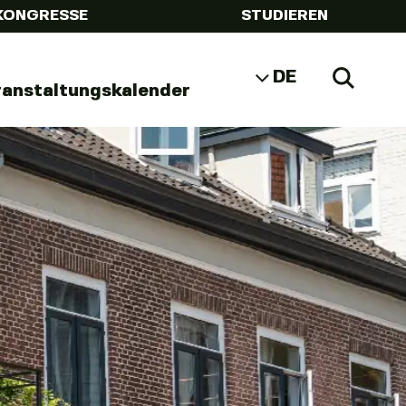
KONGRESSE
STUDIEREN
DE
Zoeke
ranstaltungskalender
NL
EN