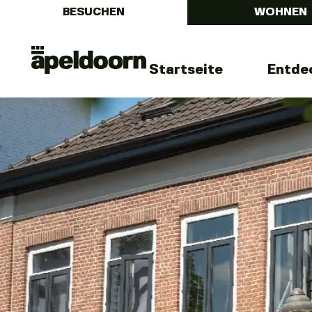
BESUCHEN
WOHNEN
Menu
Uit
Startseite
Entde
In
Apeldoorn