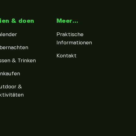
ien & doen
Meer…
alender
Praktische
Informationen
bernachten
Kontakt
ssen & Trinken
inkaufen
utdoor &
ktivitäten