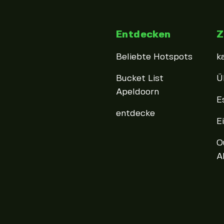
Entdecken
Z
Beliebte Hotspots
k
Bucket List
Ü
Apeldoorn
E
entdecke
E
O
A