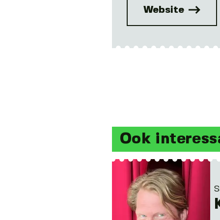
Website
Ook interess
S