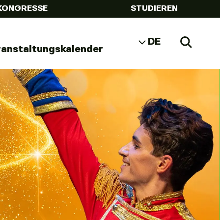
KONGRESSE
STUDIEREN
DE
Zoeke
ranstaltungskalender
NL
EN