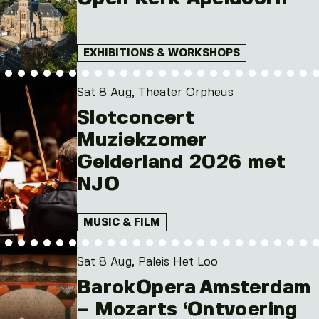
Mon. 17 Aug 2026
and 11 other
EXHIBITIONS & WORKSHOPS
Sat 8 Aug, Theater Orpheus
Slotconcert
Muziekzomer
Gelderland 2026 met
NJO
MUSIC & FILM
Sat 8 Aug, Paleis Het Loo
BarokOpera Amsterdam
– Mozarts ‘Ontvoering