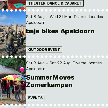
THEATER, DANCE & CABARET
Sat 8 Aug – Wed 31 Mar, Diverse locaties
Apeldoorn
baja bikes Apeldoorn
OUTDOOR EVENT
Sat 8 Aug – Sat 22 Aug, Diverse locaties
Apeldoorn
SummerMoves
Zomerkampen
EVENTS