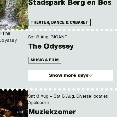
Stadspark Berg en Bos
THEATER, DANCE & CABARET
Sat 8 Aug, GIGANT
The Odyssey
MUSIC & FILM
Show more days
Sat. 8 Aug 2026
Sun. 9 Aug 2026
Sat 8 Aug – Sat 8 Aug, Diverse locaties
Mon. 10 Aug 2026
Apeldoorn
Tue. 11 Aug 2026
Muziekzomer
Wed. 12 Aug 2026