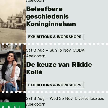
Apeldoorn
Beleefbare
geschiedenis
Koninginnelaan
EXHIBITIONS & WORKSHOPS
Sat 8 Aug – Sun 15 Nov, CODA
Apeldoorn
De keuze van Rikkie
Kollé
EXHIBITIONS & WORKSHOPS
Sat 8 Aug – Wed 25 Nov, Diverse locaties
Apeldoorn