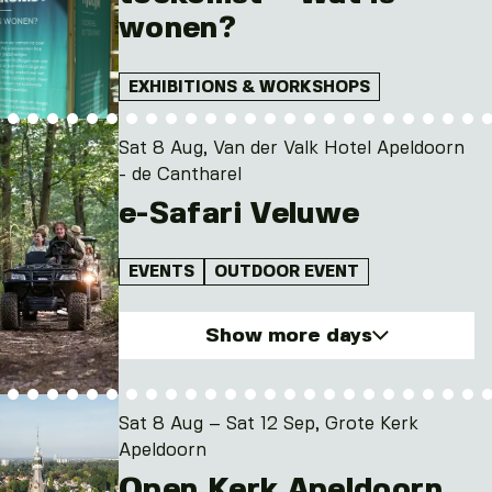
wonen?
EXHIBITIONS & WORKSHOPS
Sat 8 Aug, Van der Valk Hotel Apeldoorn
- de Cantharel
e-Safari Veluwe
EVENTS
OUTDOOR EVENT
Show more days
Sat. 8 Aug 2026
Mon. 10 Aug 2026
Sat 8 Aug – Sat 12 Sep, Grote Kerk
Fri. 14 Aug 2026
Apeldoorn
Sat. 15 Aug 2026
Open Kerk Apeldoorn