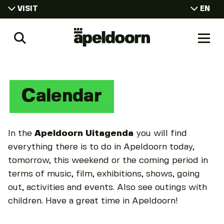
VISIT
EN
NL
VISIT
Uit
DE
Search
Naar
LIVING
In
men
Apeldoorn
WORKING
CONFERENCES
Calendar
STUDYING
In the
Apeldoorn Uitagenda
you will find
everything there is to do in Apeldoorn today,
tomorrow, this weekend or the coming period in
terms of music, film, exhibitions, shows, going
out, activities and events. Also see outings with
children. Have a great time in Apeldoorn!