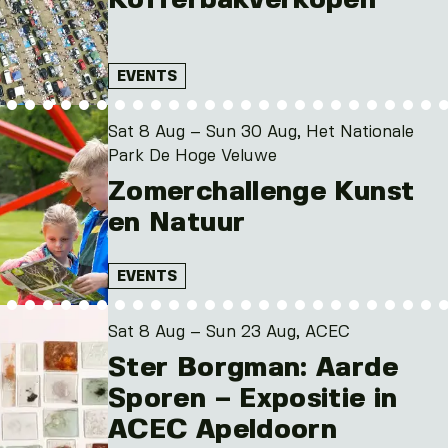
Kofferbakverkopen
EVENTS
Sat 8 Aug – Sun 30 Aug, Het Nationale
Park De Hoge Veluwe
Zomerchallenge Kunst
en Natuur
EVENTS
Sat 8 Aug – Sun 23 Aug, ACEC
Ster Borgman: Aarde
Sporen – Expositie in
ACEC Apeldoorn