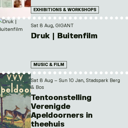
EXHIBITIONS & WORKSHOPS
Sat 8 Aug, GIGANT
Druk | Buitenfilm
MUSIC & FILM
Sat 8 Aug – Sun 10 Jan, Stadspark Berg
& Bos
Tentoonstelling
Verenigde
Apeldoorners in
theehuis