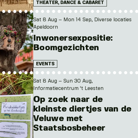
THEATER, DANCE & CABARET
Sat 8 Aug – Mon 14 Sep, Diverse locaties
Apeldoorn
Inwonersexpositie:
Boomgezichten
EVENTS
Sat 8 Aug – Sun 30 Aug,
Informatiecentrum 't Leesten
Op zoek naar de
kleinste diertjes van de
Veluwe met
Staatsbosbeheer