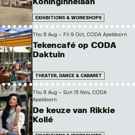
Koninginnelaan
EXHIBITIONS & WORKSHOPS
Thu 6 Aug – Fri 9 Oct, CODA Apeldoorn
Tekencafé op CODA
Daktuin
THEATER, DANCE & CABARET
Thu 6 Aug – Sun 15 Nov, CODA
Apeldoorn
De keuze van Rikkie
Kollé