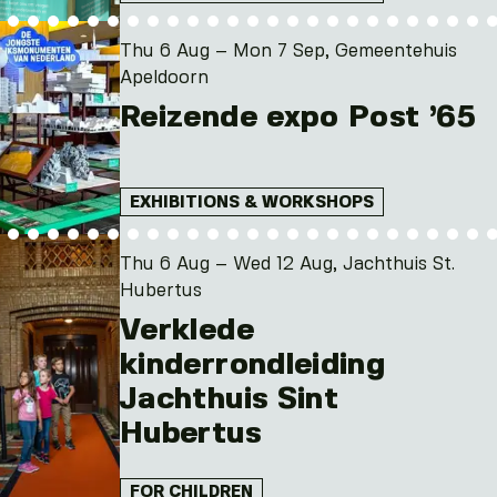
Thu 6 Aug – Mon 7 Sep, Gemeentehuis
Apeldoorn
Reizende expo Post ’65
EXHIBITIONS & WORKSHOPS
Thu 6 Aug – Wed 12 Aug, Jachthuis St.
Hubertus
Verklede
kinderrondleiding
Jachthuis Sint
Hubertus
FOR CHILDREN