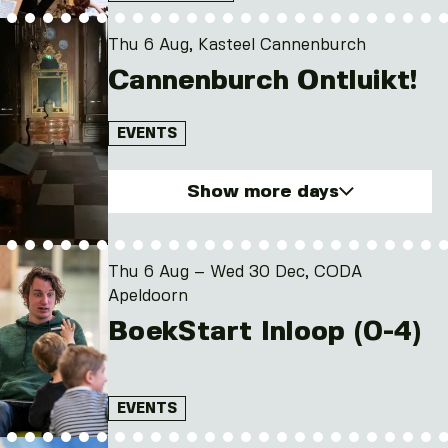
Thu 6 Aug, Kasteel Cannenburch
Cannenburch Ontluikt!
EVENTS
Show more days
Thu. 6 Aug 2026
Tue. 11 Aug 2026
Thu 6 Aug – Wed 30 Dec, CODA
Thu. 13 Aug 2026
Apeldoorn
Tue. 18 Aug 2026
BoekStart Inloop (0-4)
Thu. 20 Aug 2026
and 4 other
EVENTS