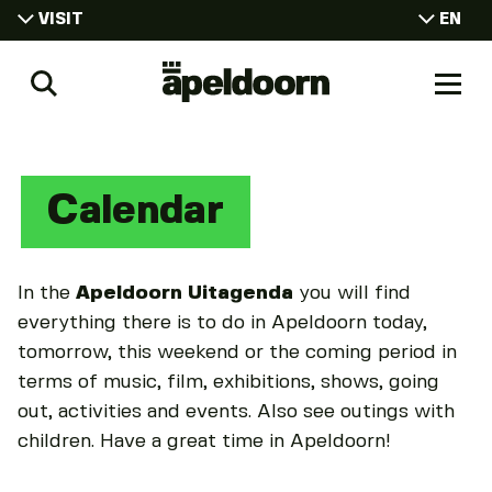
VISIT
EN
NL
VISIT
Uit
DE
Search
Naar
LIVING
In
men
Apeldoorn
WORKING
CONFERENCES
Calendar
STUDYING
In the
Apeldoorn Uitagenda
you will find
everything there is to do in Apeldoorn today,
tomorrow, this weekend or the coming period in
terms of music, film, exhibitions, shows, going
out, activities and events. Also see outings with
children. Have a great time in Apeldoorn!