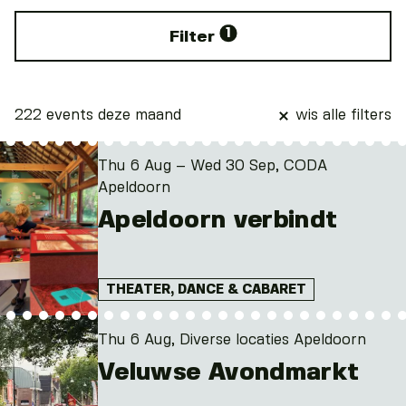
1
Filter
222 events deze maand
wis alle filters
Thu 6 Aug – Wed 30 Sep, CODA
Apeldoorn
Apeldoorn verbindt
THEATER, DANCE & CABARET
Thu 6 Aug, Diverse locaties Apeldoorn
Veluwse Avondmarkt