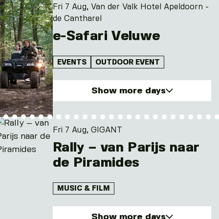
Fri 7 Aug, Van der Valk Hotel Apeldoorn -
de Cantharel
e-Safari Veluwe
EVENTS
OUTDOOR EVENT
Show more days
Fri. 7 Aug 2026
Sat. 8 Aug 2026
Fri 7 Aug, GIGANT
Mon. 10 Aug 2026
Rally – van Parijs naar
Fri. 14 Aug 2026
de Piramides
Sat. 15 Aug 2026
and 12 other
MUSIC & FILM
Show more days