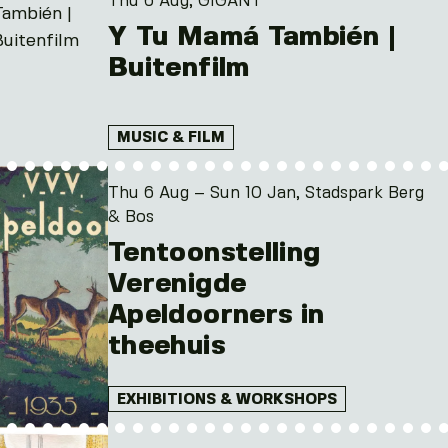
Thu 6 Aug, GIGANT
Y Tu Mamá También |
Buitenfilm
MUSIC & FILM
Thu 6 Aug – Sun 10 Jan, Stadspark Berg
& Bos
Tentoonstelling
Verenigde
Apeldoorners in
theehuis
EXHIBITIONS & WORKSHOPS