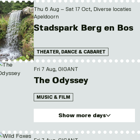
Thu. 6 Aug 2026
Fri. 7 Aug 2026
Thu 6 Aug – Sat 17 Oct, Diverse locaties
Sun. 9 Aug 2026
Apeldoorn
Tue. 11 Aug 2026
Stadspark Berg en Bos
THEATER, DANCE & CABARET
Fri 7 Aug, GIGANT
The Odyssey
MUSIC & FILM
Show more days
Fri. 7 Aug 2026
Sat. 8 Aug 2026